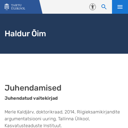
Liigu edasi põhisisu juurde
Juurdepääsetavus
Haldur Õim
Juhendamised
Juhendatud vaitekirjad
Merle Kaldjärv, doktorikraad, 2014, Riigieksamikirjandite
argumentatsiooni uuring, Tallinna Ülikool,
Kasvatusteaduste Instituut.