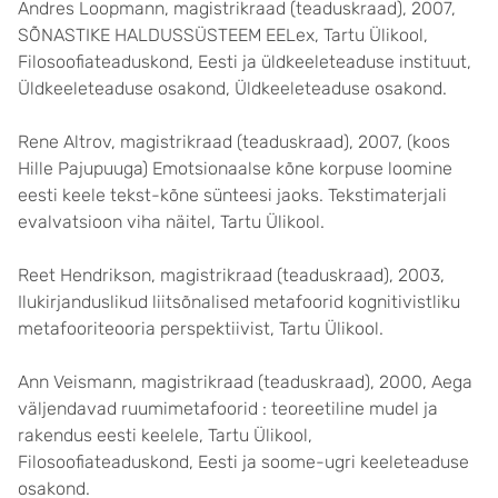
Andres Loopmann, magistrikraad (teaduskraad), 2007,
SÕNASTIKE HALDUSSÜSTEEM EELex, Tartu Ülikool,
Filosoofiateaduskond, Eesti ja üldkeeleteaduse instituut,
Üldkeeleteaduse osakond, Üldkeeleteaduse osakond.
Rene Altrov, magistrikraad (teaduskraad), 2007, (koos
Hille Pajupuuga) Emotsionaalse kõne korpuse loomine
eesti keele tekst-kõne sünteesi jaoks. Tekstimaterjali
evalvatsioon viha näitel, Tartu Ülikool.
Reet Hendrikson, magistrikraad (teaduskraad), 2003,
Ilukirjanduslikud liitsõnalised metafoorid kognitivistliku
metafooriteooria perspektiivist, Tartu Ülikool.
Ann Veismann, magistrikraad (teaduskraad), 2000, Aega
väljendavad ruumimetafoorid : teoreetiline mudel ja
rakendus eesti keelele, Tartu Ülikool,
Filosoofiateaduskond, Eesti ja soome-ugri keeleteaduse
osakond.