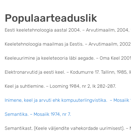
Populaarteaduslik
Eesti keeletehnoloogia aastal 2004. – Arvutimaailm, 2004, 
Keeletehnoloogia maailmas ja Eestis. – Arvutimaailm, 2002,
Keeleuurimine ja keeleteooria läbi aegade. – Oma Keel 2001, n
Elektronarvutid ja eesti keel. – Kodumurre 17. Tallinn, 1985, 
Keel ja suhtlemine. – Looming 1984, nr 2, lk 282-287.
Inimene, keel ja arvuti ehk kompuuterlingvistika. – Mosaiik 
Semantika. – Mosaiik 1974, nr 7.
Semantikast. (Keele väljendite vahekordade uurimisest). – No