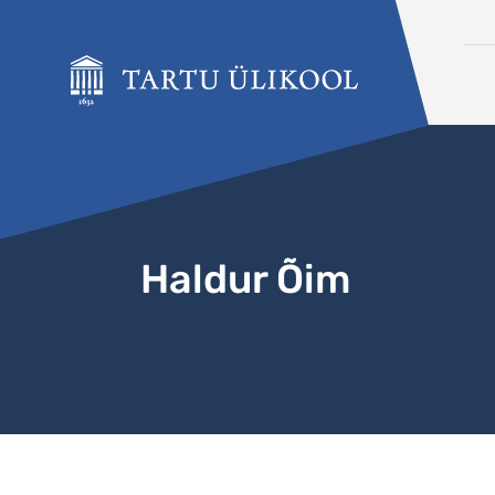
Liigu edasi põhisisu juurde
Haldur Õim