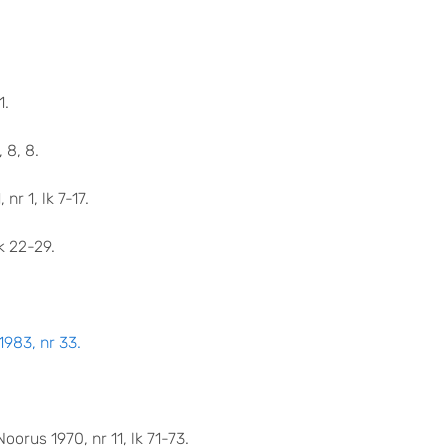
1.
 8, 8.
r 1, lk 7-17.
lk 22-29.
1983, nr 33.
orus 1970, nr 11, lk 71-73.